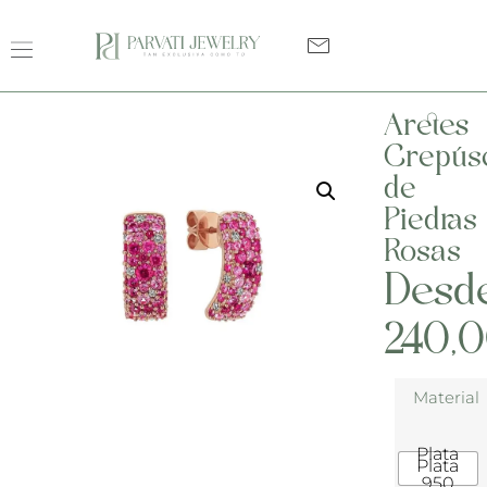
Aretes
Crepús
de
Piedras
Rosas
Desd
240,
Material
Plata
Plata
950