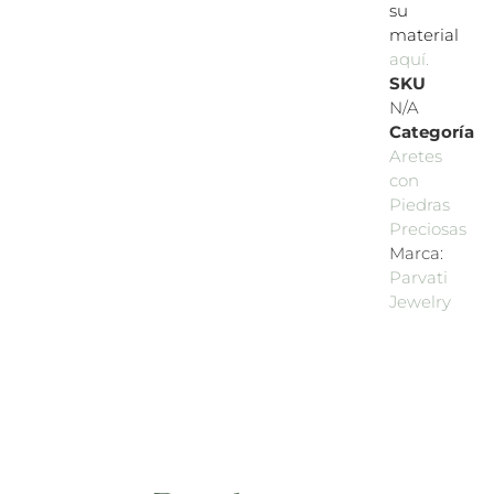
su
material
aquí.
SKU
N/A
Categoría
Aretes
con
Piedras
Preciosas
Marca:
Parvati
Jewelry