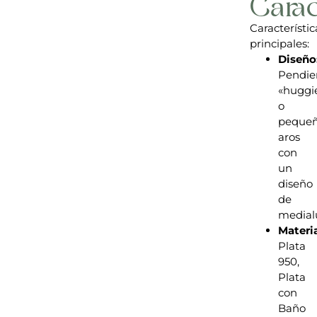
Carac
Característic
principales:
Diseño
Pendie
«huggi
o
peque
aros
con
un
diseño
de
medial
Materia
Plata
950,
Plata
con
Baño