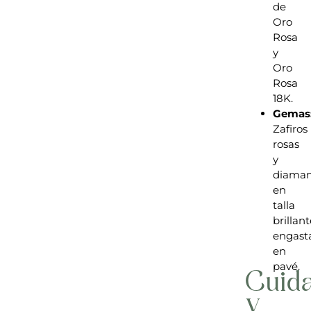
de
Oro
Rosa
y
Oro
Rosa
18K.
Gemas
Zafiros
rosas
y
diaman
en
talla
brillant
engast
en
pavé.
Cuid
y