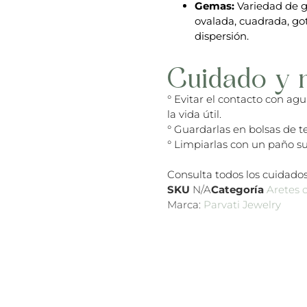
Gemas:
Variedad de g
ovalada, cuadrada, got
dispersión.
Cuidado y 
° Evitar el contacto con ag
la vida útil.
° Guardarlas en bolsas de te
° Limpiarlas con un paño su
Consulta todos los cuidados
SKU
N/A
Categoría
Aretes 
Marca:
Parvati Jewelry