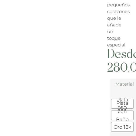
pequeños
corazones
que le
añade
un
toque
especial.
Desd
280,
Material
Plata
Plata
950
con
Baño
Oro 18k
de Oro