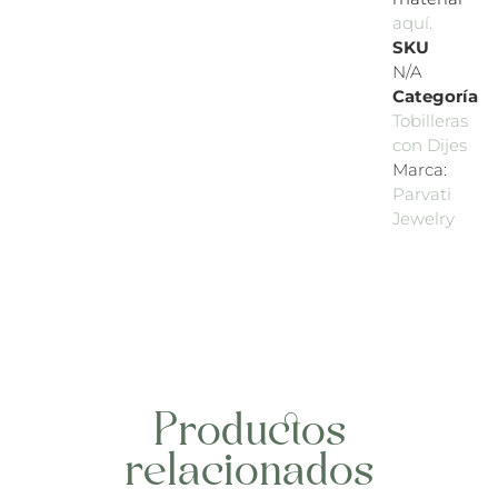
aquí.
SKU
N/A
Categoría
Tobilleras
con Dijes
Marca:
Parvati
Jewelry
Productos
relacionados