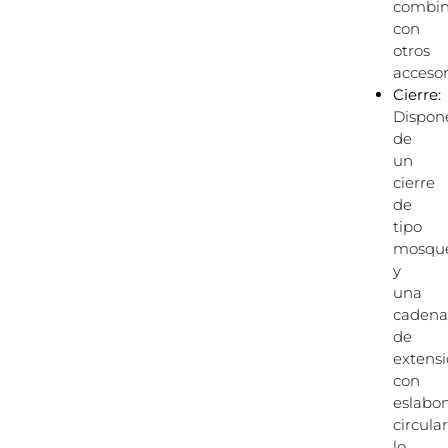
combin
con
otros
accesor
Cierre:
Dispon
de
un
cierre
de
tipo
mosqu
y
una
cadena
de
extens
con
eslabo
circular
lo