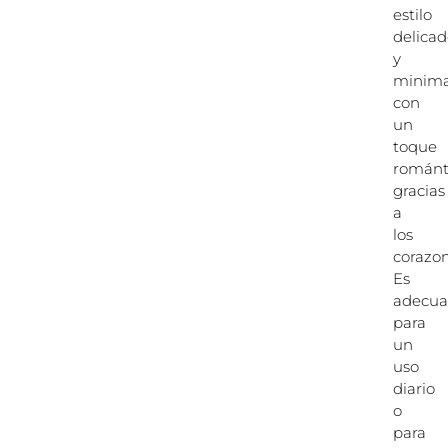
estilo
delica
y
minimal
con
un
toque
románt
gracias
a
los
corazon
Es
adecu
para
un
uso
diario
o
para