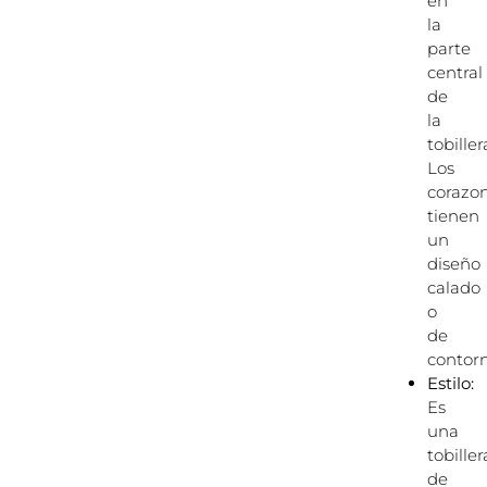
en
la
parte
central
de
la
tobiller
Los
corazo
tienen
un
diseño
calado
o
de
contorn
Estilo:
Es
una
tobiller
de