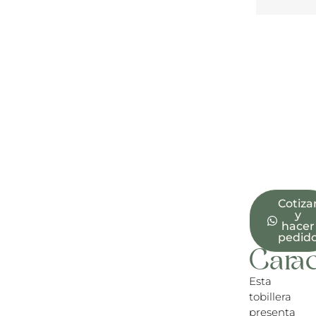
Cotiza
y
hacer
pedid
Carac
Esta
tobillera
presenta