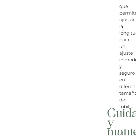
que
permit
ajustar
la
longit
para
un
ajuste
cómod
y
seguro
en
diferen
tamañ
de
tobillo.
Cuid
y
mant