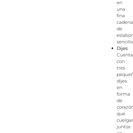
en
una
fina
cadena
de
eslabo
sencillo
Dijes:
Cuenta
con
tres
peque
dijes
en
forma
de
corazó
que
cuelga
juntos