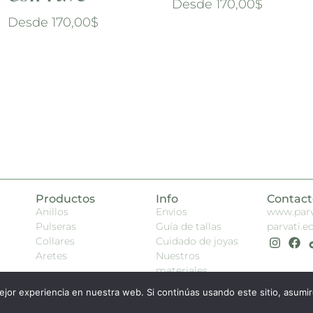
Desde
170,00
$
Desde
170,00
$
Productos
Info
Contact
Anillos
Envios
www.parv
Pulseras
Guía de tallas
parvati.
Collares
Cuidado de joyas
Aretes
Nuestros
materiales
jor experiencia en nuestra web. Si continúas usando este sitio, asumi
© 2026 All Rights Reserved.