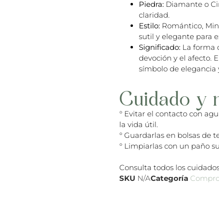
Piedra:
Diamante o Circ
claridad.
Estilo:
Romántico, Mini
sutil y elegante para 
Significado:
La forma 
devoción y el afecto. 
símbolo de elegancia y
Cuidado y 
° Evitar el contacto con ag
la vida útil.
° Guardarlas en bolsas de te
° Limpiarlas con un paño su
Consulta todos los cuidados
SKU
N/A
Categoría
Compro