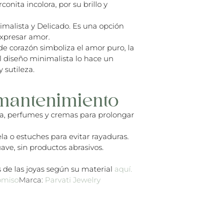
onita incolora, por su brillo y
malista y Delicado. Es una opción
expresar amor.
de corazón simboliza el amor puro, la
El diseño minimalista lo hace un
 sutileza.
mantenimiento
ua, perfumes y cremas para prolongar
la o estuches para evitar rayaduras.
ave, sin productos abrasivos.
 de las joyas según su material
aquí.
miso
Marca:
Parvati Jewelry