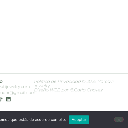
o
Política de Privacidad © 2025 Parcavi
Jewelry
atijewelry.com
Diseño WEB por @Carla Chavez
ecudor@gmail.com
remos que estás de acuerdo con ello.
Aceptar