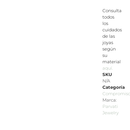
Consulta
todos
los
cuidados
de las
joyas
según
su
material
aquí.
SKU
N/A
Categoría
Compromis
Marca:
Parvati
Jewelry