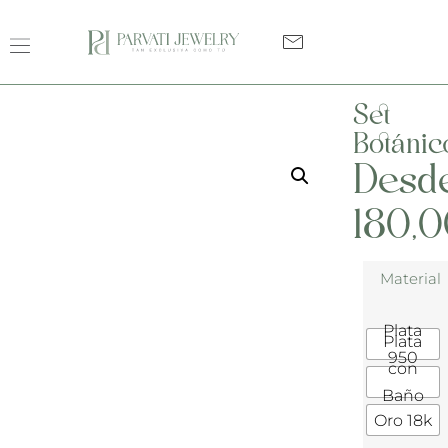
Set
Botánic
Desd
180,
Material
Plata
Plata
950
con
Baño
Oro 18k
de Oro