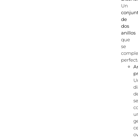
Un
conjun
de
dos
anillos
que
se
compl
perfec
An
pr
U
d
d
se
c
u
g
ce
o