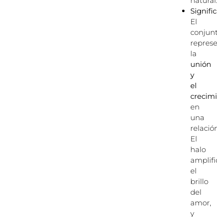
natural
Signifi
El
conjun
repres
la
unión
y
el
crecim
en
una
relació
El
halo
amplifi
el
brillo
del
amor,
y