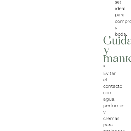
set
ideal
para
compr
y
boda.
Cuid
y
mant
°
Evitar
el
contacto
con
agua,
perfumes
y
cremas
para