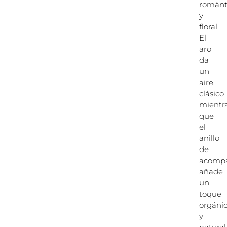
románt
y
floral.
El
aro
da
un
aire
clásico
mientr
que
el
anillo
de
acomp
añade
un
toque
orgáni
y