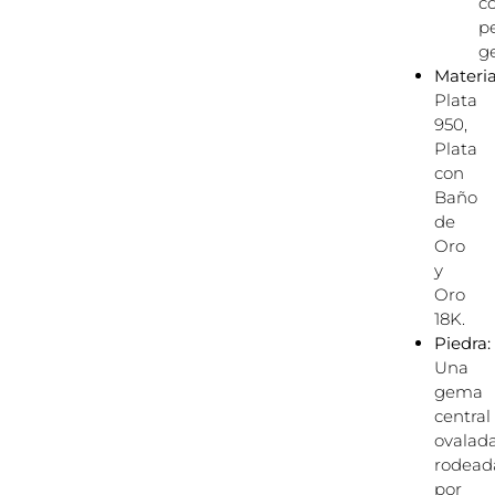
c
p
g
Materia
Plata
950,
Plata
con
Baño
de
Oro
y
Oro
18K.
Piedra:
Una
gema
central
ovalada
rodead
por