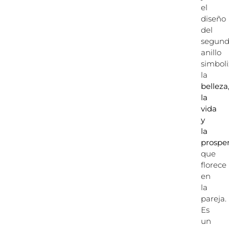
el
diseño
del
segun
anillo
simbol
la
belleza
la
vida
y
la
prospe
que
florece
en
la
pareja.
Es
un