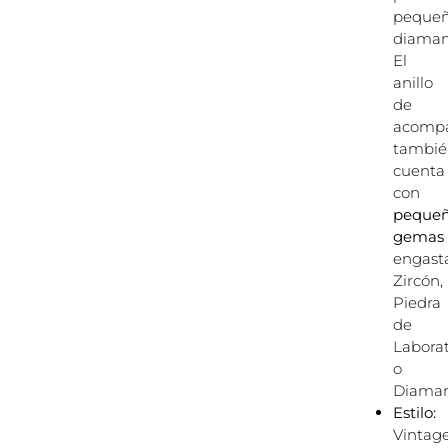
peque
diaman
El
anillo
de
acomp
tambié
cuenta
con
peque
gemas
engast
Zircón,
Piedra
de
Laborat
o
Diaman
Estilo:
Vintage