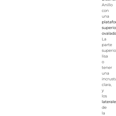
Anillo
con
una
plataf
superio
ovalad
La
parte
superio
lisa
o
tener
una
incrust
clara,
y
los
lateral
de
la