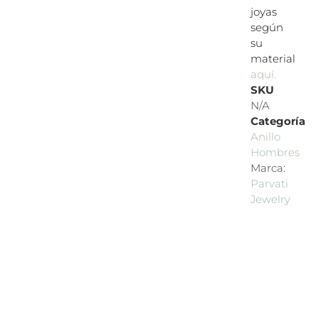
joyas
según
su
material
aquí.
SKU
N/A
Categoría
Anillo
Hombres
Marca:
Parvati
Jewelry