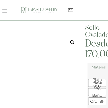
Sello
Ovalad
Desd
170,0
Material
Plata
Plata
950
con
Baño
Oro 18k
de Oro