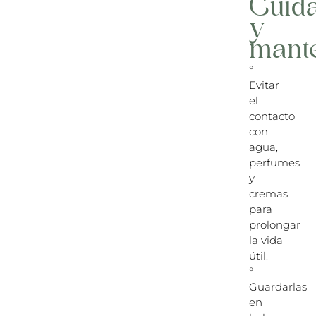
Cuid
y
mant
°
Evitar
el
contacto
con
agua,
perfumes
y
cremas
para
prolongar
la vida
útil.
°
Guardarlas
en