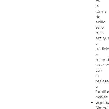
Es
la
forma
de
anillo
sello
más
antigu
y
tradicio
a
menud
asocia
con
la
realeza
o
familia
nobles.
Signifi
Simbol