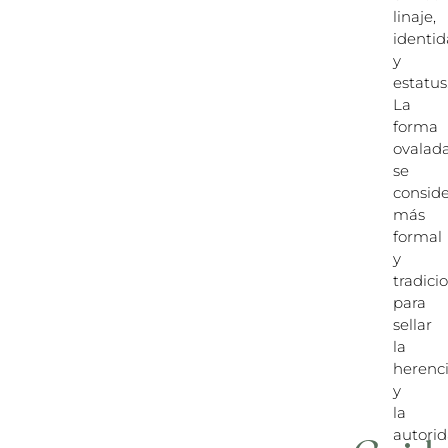
linaje,
identi
y
estatus
La
forma
ovalad
se
consid
más
formal
y
tradici
para
sellar
la
herenc
y
la
autorid