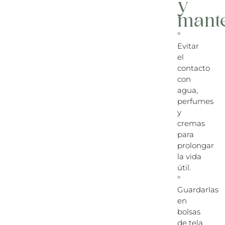
y
mant
°
Evitar
el
contacto
con
agua,
perfumes
y
cremas
para
prolongar
la vida
útil.
°
Guardarlas
en
bolsas
de tela