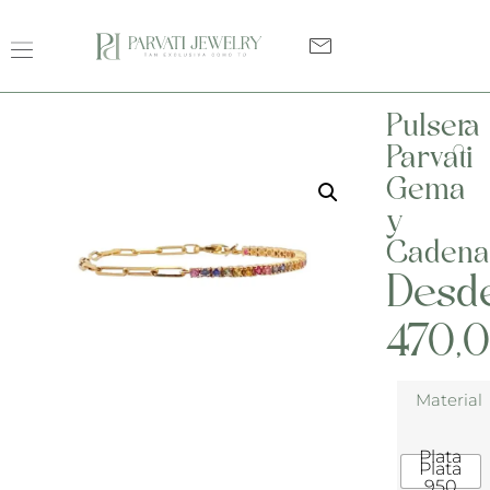
Pulsera
Parvati
Gema
y
Cadena
Desd
470,
Material
Plata
Plata
950