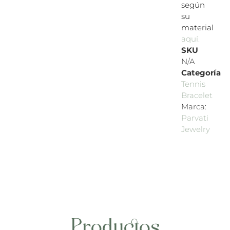
según
su
material
aquí.
SKU
N/A
Categoría
Tennis
Bracelet
Marca:
Parvati
Jewelry
Productos