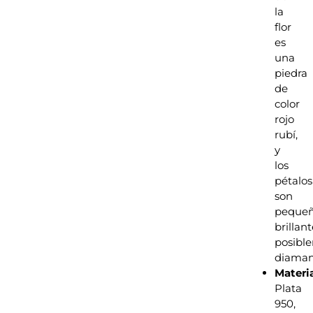
la
flor
es
una
piedra
de
color
rojo
rubí,
y
los
pétalos
son
peque
brillant
posibl
diaman
Materi
Plata
950,