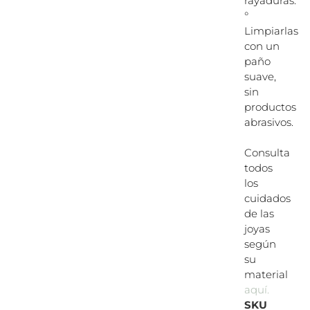
rayaduras.
°
Limpiarlas
con un
paño
suave,
sin
productos
abrasivos.
Consulta
todos
los
cuidados
de las
joyas
según
su
material
aquí.
SKU