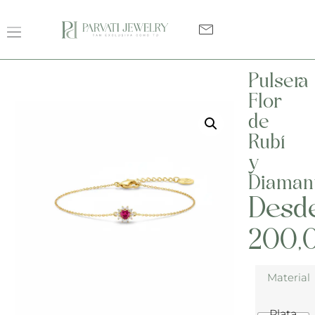
Pulsera
Flor
de
Rubí
y
Diaman
Desd
200,
Material
Plata