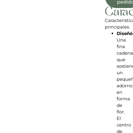
pedid
Carac
Característic
principales:
Diseñó
Una
fina
cadena
que
sostien
un
peque
adorno
en
forma
de
flor.
El
centro
de