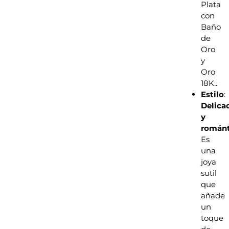
Plata
con
Baño
de
Oro
y
Oro
18K.
.
Estilo
:
Delica
y
románt
Es
una
joya
sutil
que
añade
un
toque