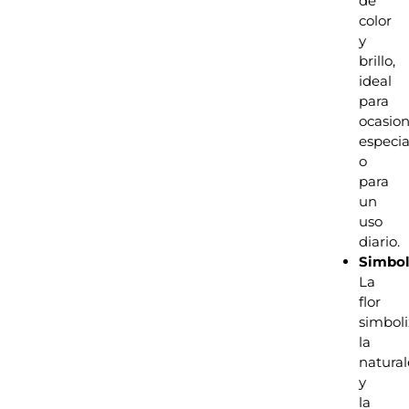
de
color
y
brillo,
ideal
para
ocasio
especia
o
para
un
uso
diario.
Simbo
La
flor
simbol
la
natura
y
la