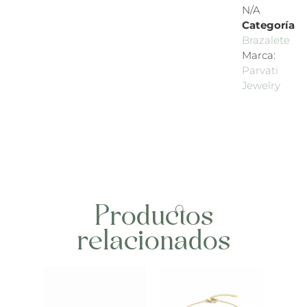
N/A
Categoría
Brazalete
Marca:
Parvati
Jewelry
Productos
relacionados