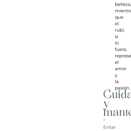
belleza
mientr
que
el
rubí,
si
lo
fuera,
repres
el
amor
y
la
pasión.
Cuid
y
mant
°
Evitar