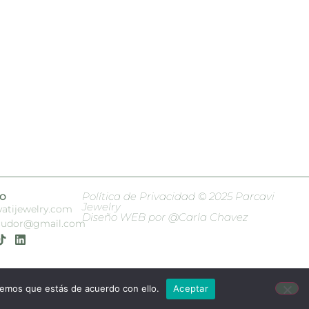
o
Política de Privacidad © 2025 Parcavi
Jewelry
atijewelry.com
Diseño WEB por @Carla Chavez
ecudor@gmail.com
remos que estás de acuerdo con ello.
Aceptar