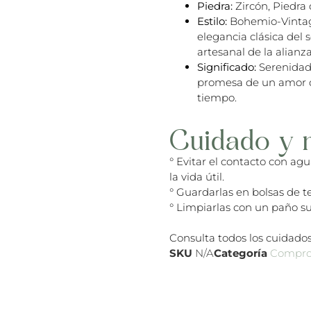
Piedra:
Zircón, Piedra 
Estilo:
Bohemio-Vintage
elegancia clásica del s
artesanal de la alianza
Significado:
Serenidad,
promesa de un amor qu
tiempo.
Cuidado y 
° Evitar el contacto con ag
la vida útil.
° Guardarlas en bolsas de te
° Limpiarlas con un paño su
Consulta todos los cuidados
SKU
N/A
Categoría
Compro