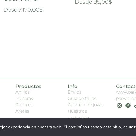
Desde
95,00
$
Desde
170,00
$
Productos
Info
Contact
Anillos
Envios
www.parv
Pulseras
Guía de tallas
parvati.
Collares
Cuidado de joyas
Aretes
Nuestros
materiales
jor experiencia en nuestra web. Si continúas usando este sitio, asumi
© 2026 All Rights Reserved.