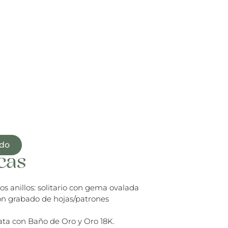
ido
cas
s anillos: solitario con gema ovalada
con grabado de hojas/patrones
ata con Baño de Oro y Oro 18K.