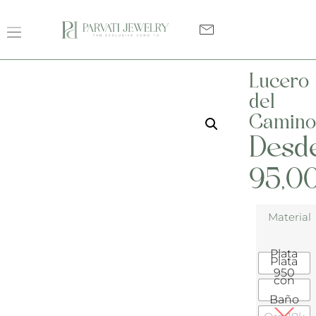
Lucero
del
Camino
Desd
95,0
Material
Plata
Plata
950
con
Baño