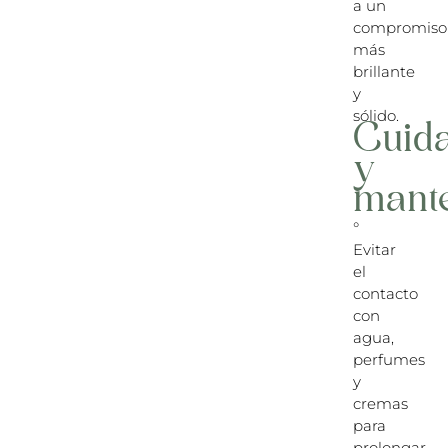
a un
compromiso
más
brillante
y
sólido.
Cuid
y
mant
°
Evitar
el
contacto
con
agua,
perfumes
y
cremas
para
prolongar