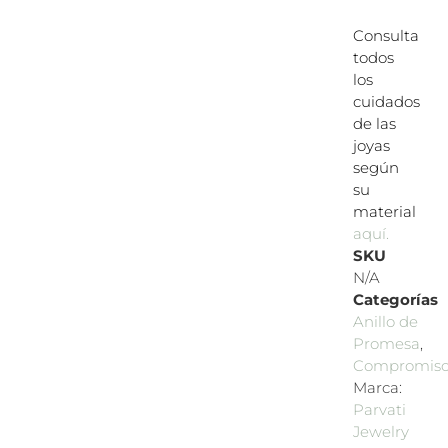
Consulta
todos
los
cuidados
de las
joyas
según
su
material
aquí.
SKU
N/A
Categorías
Anillo de
Promesa
,
Compromis
Marca:
Parvati
Jewelry