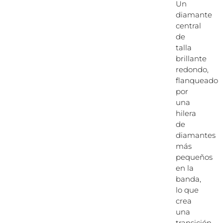
Un
diamante
central
de
talla
brillante
redondo,
flanqueado
por
una
hilera
de
diamantes
más
pequeños
en la
banda,
lo que
crea
una
transición