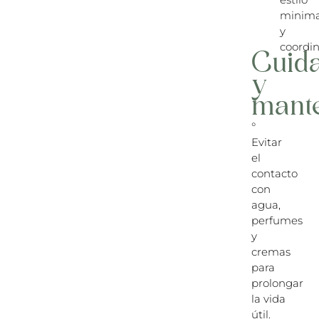
minima
y
coordi
Cuid
y
mant
°
Evitar
el
contacto
con
agua,
perfumes
y
cremas
para
prolongar
la vida
útil.