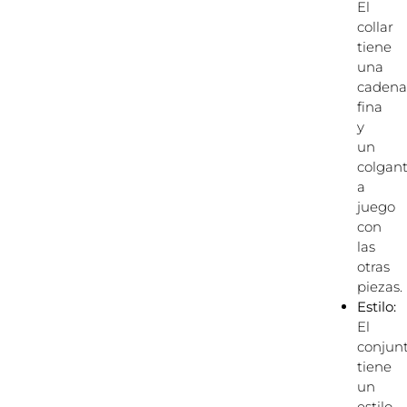
El
collar
tiene
una
cadena
fina
y
un
colgan
a
juego
con
las
otras
piezas.
Estilo:
El
conjun
tiene
un
estilo