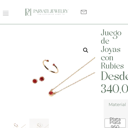
Juego
de
Joyas
con
Rubíes
Desd
340,
Material
Plata
Plata
950