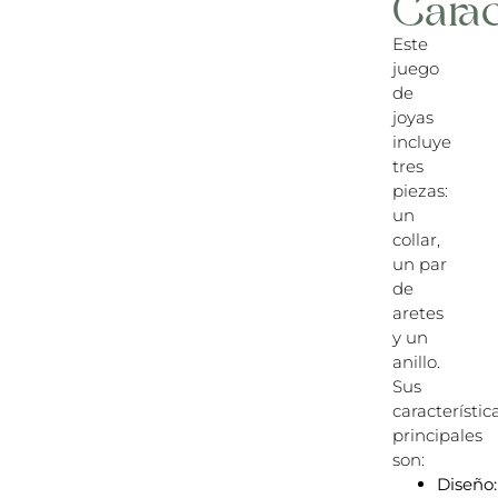
Carac
Este
juego
de
joyas
incluye
tres
piezas:
un
collar,
un par
de
aretes
y un
anillo.
Sus
característic
principales
son:
Diseño: