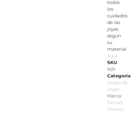
todos
los
cuidados
de las
joyas
según
su
material
aquí.
SKU
N/A
Categoría
Juego de
Joyas
Marca:
Parvati
Jewelry