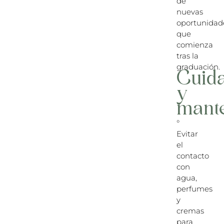
de
nuevas
oportunidad
que
comienza
tras la
graduación.
Cuid
y
mant
°
Evitar
el
contacto
con
agua,
perfumes
y
cremas
para