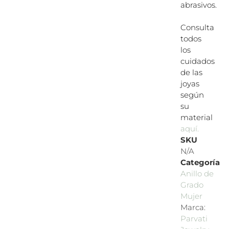
abrasivos.
Consulta
todos
los
cuidados
de las
joyas
según
su
material
aquí.
SKU
N/A
Categoría
Anillo de
Grado
Mujer
Marca:
Parvati