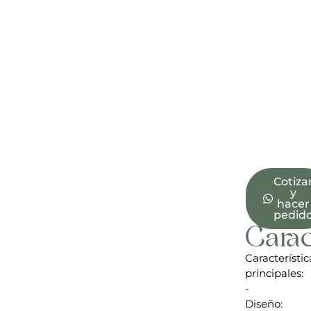
Cotiza
y
hacer
pedid
Carac
Característic
principales:
-
Diseño: