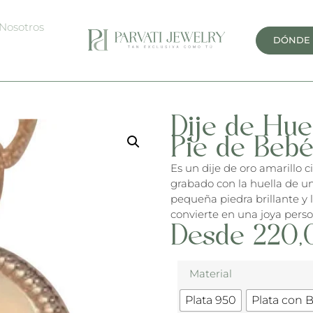
Nosotros
DÓNDE
Dije de Hue
Pie de Beb
Es un dije de oro amarillo c
grabado con la huella de u
pequeña piedra brillante y 
convierte en una joya person
Desde
220,
Material
Plata 950
Plata con 