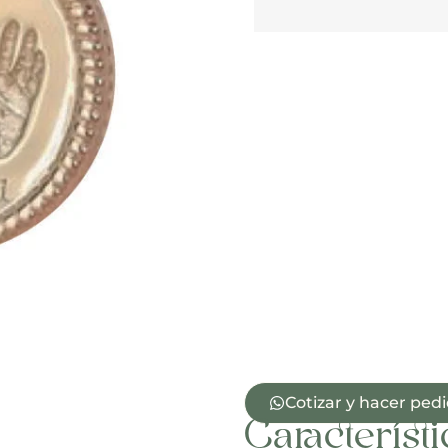
Cotizar y hacer ped
Característi