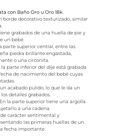
lata con Baño Oro u Oro 18k.
 borde decorativo texturizado, similar
a.
ene grabados de una huella de pie y
e un bebé.
a parte superior central, entre las
eña piedra brillante engastada,
ante o una circonita.
la parte inferior del dije está grabada
a fecha de nacimiento del bebé cuyas
ntadas.
e un acabado pulido, lo que le da un
a los detalles grabados.
En la parte superior tiene una argolla
jetarlo a una cadena.
 de carácter sentimental y
sentando las primeras huellas de un
a fecha importante.