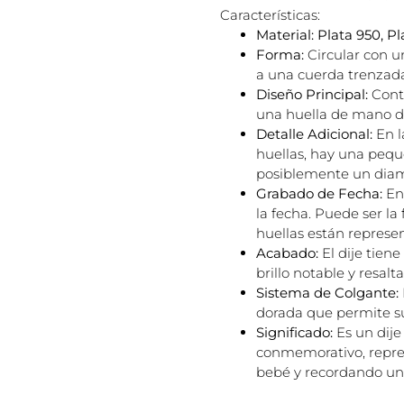
Características:
Material:
Plata 950, P
Forma:
Circular con un
a una cuerda trenzad
Diseño Principal:
Conti
una huella de mano d
Detalle Adicional:
En l
huellas, hay una pequ
posiblemente un diam
Grabado de Fecha:
En 
la fecha. Puede ser l
huellas están represe
Acabado:
El dije tien
brillo notable y resalt
Sistema de Colgante:
dorada que permite su
Significado:
Es un dije
conmemorativo, repre
bebé y recordando un