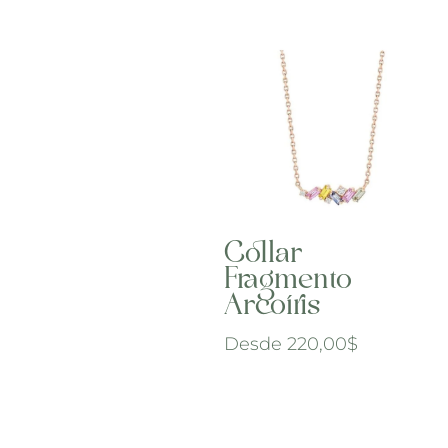
Collar
Fragmento
Arcoíris
Desde
220,00
$