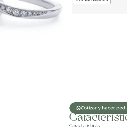
Cotizar y hacer ped
Característi
Características: